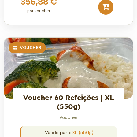
356,88 €
por voucher
VOUCHER
Voucher 60 Refeições | XL
(550g)
Voucher
Válido para:
XL (550g)