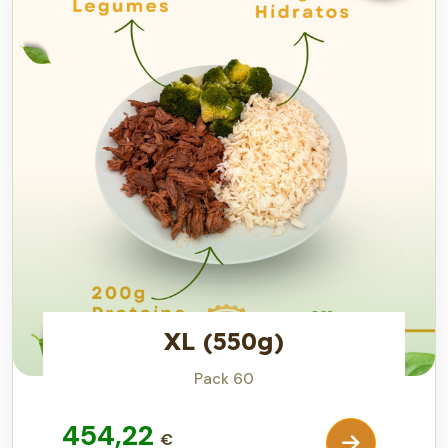
XL (550g)
Pack 60
454,22
€