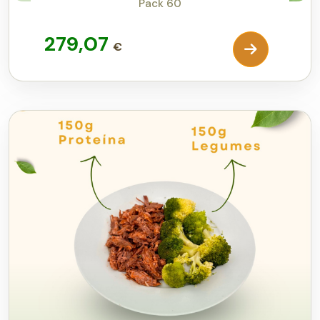
Pack 60
279,07
€