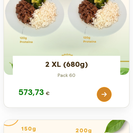
2 XL (680g)
Pack 60
573,73
€