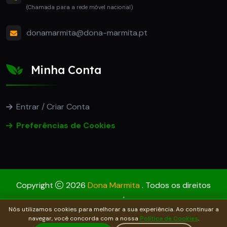
(Chamada para a rede móvel nacional)
donamarmita@dona-marmita.pt
Minha Conta
Entrar / Criar Conta
Preferências de Cookies
Copyright
2026
Dona Marmita
. Todos os direitos
reservados.
Nós utilizamos cookies para melhorar a sua experiência. Ao continuar a
Desenvolvido por
RL Web Solutions 4 You
navegar, você concorda com a nossa
Política de Cookies
.