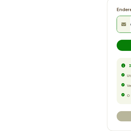
Endere
I
Ut
Ve
O 