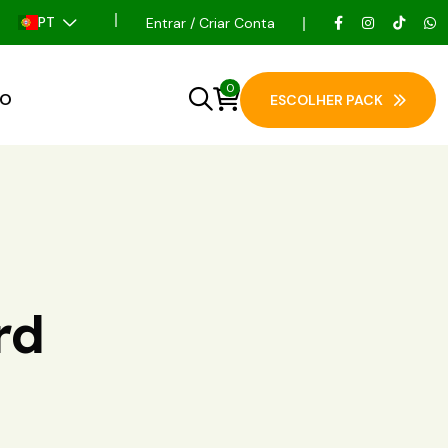
PT
Entrar / Criar Conta
0
TO
ESCOLHER PACK
rd