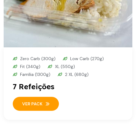
Zero Carb (300g)
Low Carb (270g)
Fit (340g)
XL (550g)
Família (1300g)
2 XL (680g)
7 Refeições
VER PACK